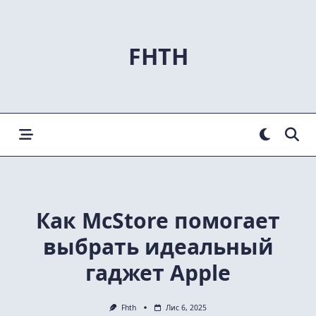
Skip
to
content
FHTH
Как McStore помогает
выбрать идеальный
гаджет Apple
Fhth
Лис 6, 2025