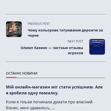
<span
PREVIOUS POST
class="nav-
Чому кольорове татуювання дорожче за
subtitle
чорне
screen-
NEXT POST
reader-
Олимп Казино — честные отзывы
text">Page</span>
игроков
ОСТАННІ НОВИНИ
Мій онлайн-магазин міг стати успішним. Але
я зробила одну помилку.
Коли я тільки починала думати про власний
бізнес, мені здавалось,
...