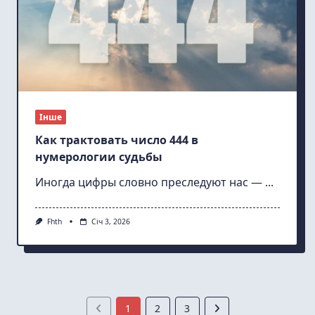
Інше
Как трактовать число 444 в
нумерологии судьбы
Иногда цифры словно преследуют нас —
...
Fhth
Січ 3, 2026
1
2
3