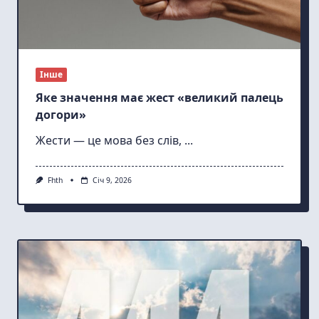
Інше
Яке значення має жест «великий палець
догори»
Жести — це мова без слів,
...
Fhth
Січ 9, 2026