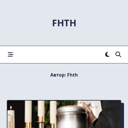
Skip
to
content
FHTH
Автор:
Fhth