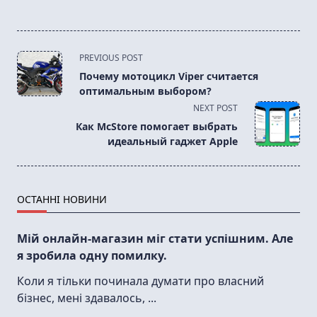
<span
PREVIOUS POST
class="nav-
Почему мотоцикл Viper считается
subtitle
оптимальным выбором?
screen-
NEXT POST
reader-
Как McStore помогает выбрать
text">Page</span>
идеальный гаджет Apple
ОСТАННІ НОВИНИ
Мій онлайн-магазин міг стати успішним. Але
я зробила одну помилку.
Коли я тільки починала думати про власний
бізнес, мені здавалось,
...