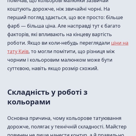
помічав, що кольорові малюнки зазвичай
коштують дорожче, ніж звичайні чорні. На
перший погляд здається, що все просто: більше
фарб — більша ціна. Але насправді тут є багато
факторів, які впливають на кінцеву вартість
роботи. Якщо ви коли-небудь переглядали
ціни на
тату Київ
, то могли помітити, що різниця між
чорним і кольоровим малюнком може бути
суттєвою, навіть якщо розмір схожий.
Складність у роботі з
кольорами
Основна причина, чому кольорове татуювання
дорожче, полягає у технічній складності. Майстер
повинен не лише нанести контур, а й правильно