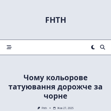
Skip
to
content
FHTH
Чому кольорове
татуювання дорожче за
чорне
Fhth
Жов 27, 2025