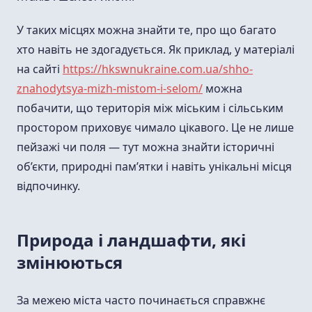
У таких місцях можна знайти те, про що багато
хто навіть не здогадується. Як приклад, у матеріалі
на сайті
https://hkswnukraine.com.ua/shho-
znahodytsya-mizh-mistom-i-selom/
можна
побачити, що територія між міським і сільським
простором приховує чимало цікавого. Це не лише
пейзажі чи поля — тут можна знайти історичні
об’єкти, природні пам’ятки і навіть унікальні місця
відпочинку.
Природа і ландшафти, які
змінюються
За межею міста часто починається справжнє