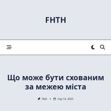
Skip
to
content
FHTH
Що може бути схованим
за межею міста
Fhth
Сер 14, 2025