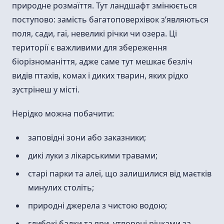
природне розмаїття. Тут ландшафт змінюється
поступово: замість багатоповерхівок з’являються
поля, сади, гаї, невеликі річки чи озера. Ці
території є важливими для збереження
біорізноманіття, адже саме тут мешкає безліч
видів птахів, комах і диких тварин, яких рідко
зустрінеш у місті.
Нерідко можна побачити:
заповідні зони або заказники;
дикі луки з лікарськими травами;
старі парки та алеї, що залишилися від маєтків
минулих століть;
природні джерела з чистою водою;
глибокі балки та яри, утворені річками за