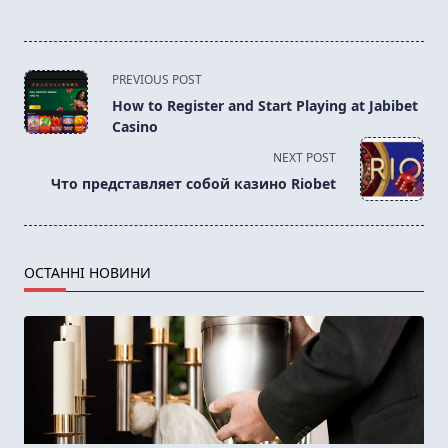
<span
PREVIOUS POST
class="nav-
How to Register and Start Playing at Jabibet
subtitle
Casino
screen-
NEXT POST
reader-
Что представляет собой казино Riobet
text">Page</span>
ОСТАННІ НОВИНИ