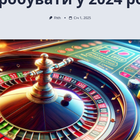
Fhth
Січ 1, 2025