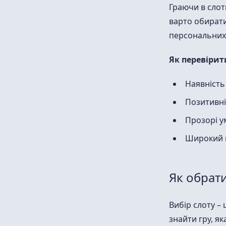
Граючи в слот
варто обират
персональних 
Як перевірит
Наявність 
Позитивні 
Прозорі ум
Широкий в
Як обрат
Вибір слоту – 
знайти гру, я