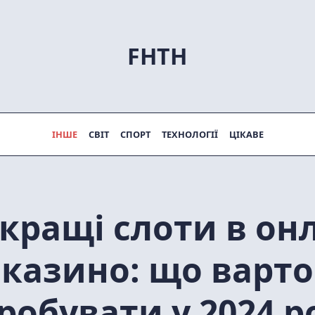
FHTH
ІНШЕ
СВІТ
СПОРТ
ТЕХНОЛОГІЇ
ЦІКАВЕ
кращі слоти в он
казино: що варто
робувати у 2024 р