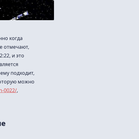
нно когда
е отмечают,
:22, и это
вляется
 ему подходит,
которую можно
h-0022/
,
ие