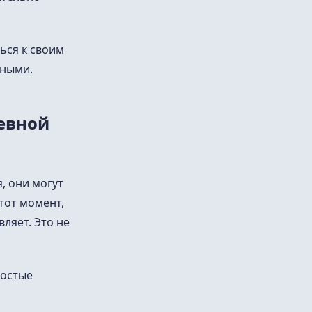
ься к своим
ьными.
невной
, они могут
тот момент,
ляет. Это не
ростые