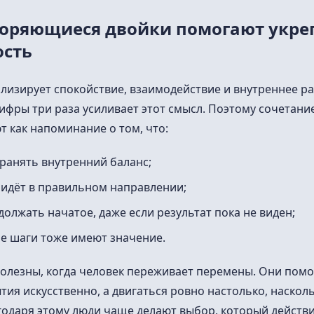
торяющиеся двойки помогают укре
ость
лизирует спокойствие, взаимодействие и внутреннее ра
фры три раза усиливает этот смысл. Поэтому сочетание
 как напоминание о том, что:
ранять внутренний баланс;
идёт в правильном направлении;
должать начатое, даже если результат пока не виден;
е шаги тоже имеют значение.
полезны, когда человек переживает перемены. Они помо
тия искусственно, а двигаться ровно настолько, наскол
годаря этому люди чаще делают выбор, который действ