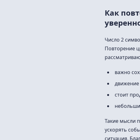
Как пов
уверенн
Число 2 симво
Повторение ци
рассматривают
важно сох
движение 
стоит про
небольши
Такие мысли 
ускорять собы
ситуация. Бла