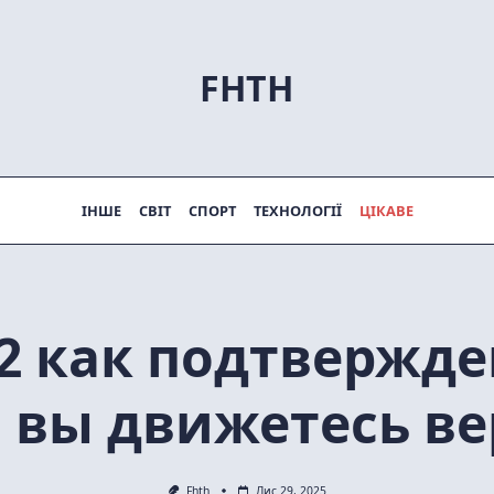
FHTH
ІНШЕ
СВІТ
СПОРТ
ТЕХНОЛОГІЇ
ЦІКАВЕ
22 как подтвержде
 вы движетесь в
Fhth
Лис 29, 2025