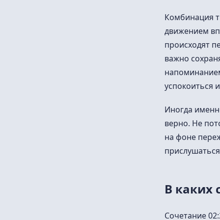
Комбинация т
движением впе
происходят п
важно сохраня
напоминанием 
успокоиться и
Иногда именно
верно. Не пот
на фоне переж
прислушаться 
В каких 
Сочетание 02: