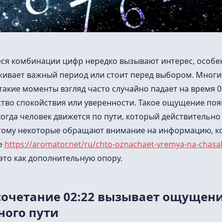
я комбинации цифр нередко вызывают интерес, особе
живает важный период или стоит перед выбором. Многи
такие моменты взгляд часто случайно падает на время 02
ство спокойствия или уверенности. Такое ощущение поя
когда человек движется по пути, который действительно
тому некоторые обращают внимание на информацию, 
е
https://aromator.net/ru/chto-oznachaet-vremya-na-chasa
это как дополнительную опору.
сочетание 02:22 вызывает ощущен
ного пути