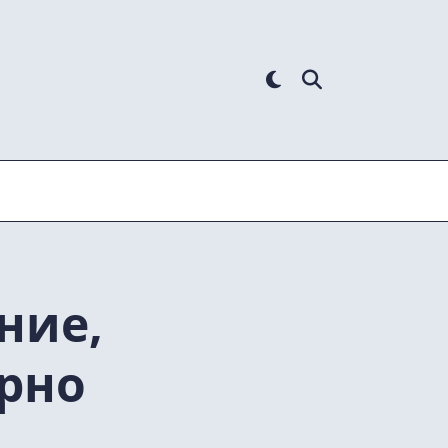
ние,
ерно