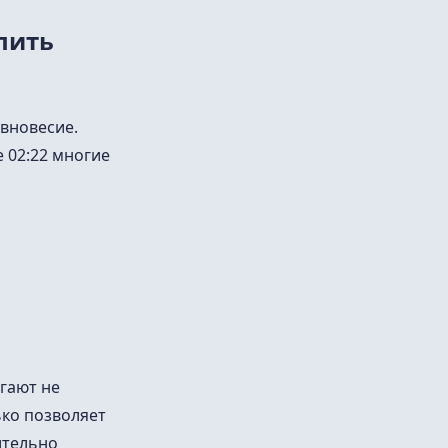
пить
вновесие.
 02:22 многие
гают не
ько позволяет
ительно