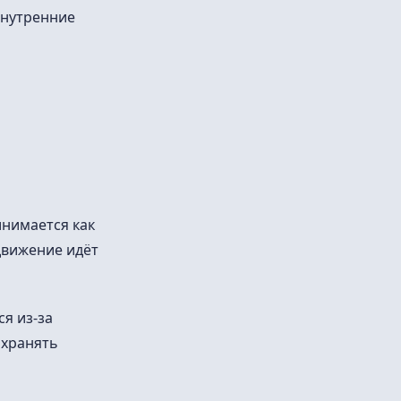
внутренние
инимается как
 движение идёт
я из-за
охранять