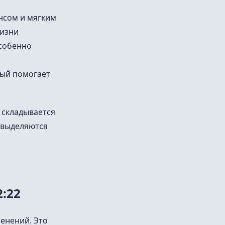
нсом и мягким
жизни
особенно
рый помогает
 складывается
и выделяются
2:22
менений. Это