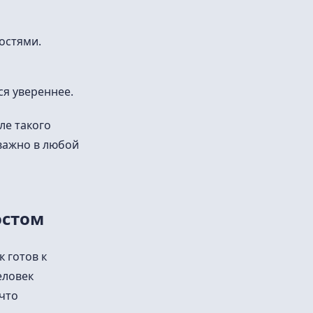
остями.
ся увереннее.
ле такого
важно в любой
остом
 готов к
еловек
что